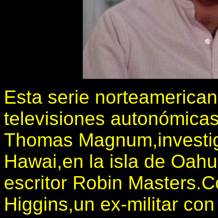
Esta serie norteamerican
televisiones autonómicas
Thomas Magnum,investig
Hawai,en la isla de Oahu
escritor Robin Masters.
Higgins,un ex-militar con